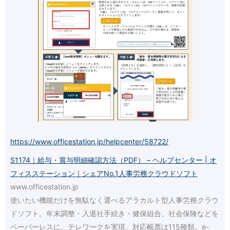
https://www.officestation.jp/helpcenter/58722/
S1174｜給与・賞与明細確認方法（PDF） – ヘルプセンター | オ
フィスステーション｜シェアNo.1人事労務クラウドソフト
www.officestation.jp
使いたい機能だけを無駄なく選べるアラカルト型人事労務クラウ
ドソフト。年末調整・入退社手続き・健保組合、社会保険などを
ペーパーレスに。テレワークを実現。対応帳票は115種類。e-